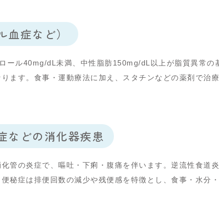
ル血症など）
テロール40mg/dL未満、中性脂肪150mg/dL以上が脂質異常
なります。食事・運動療法に加え、スタチンなどの薬剤で治
症などの消化器疾患
消化管の炎症で、嘔吐・下痢・腹痛を伴います。逆流性食道
。便秘症は排便回数の減少や残便感を特徴とし、食事・水分