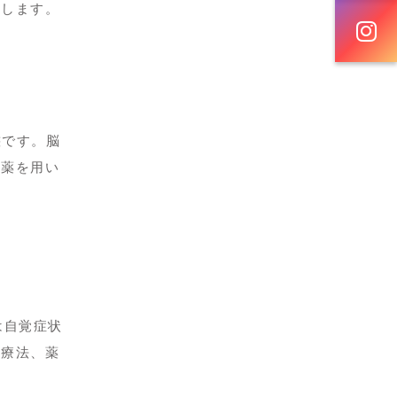
用します。
態です。脳
圧薬を用い
は自覚症状
動療法、薬