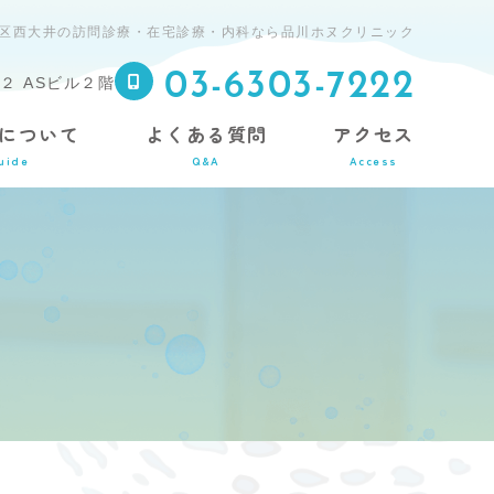
区西大井の訪問診療・在宅診療・内科なら品川ホヌクリニック
03-6303-7222
２ ASビル２階
について
よくある質問
アクセス
uide
Q&A
Access