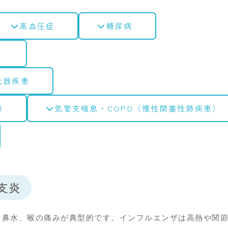
高血圧症
糖尿病
）
化器疾患
患
気管支喘息・COPD
（慢性閉塞性肺疾患）
支炎
、鼻水、喉の痛みが典型的です。インフルエンザは高熱や関