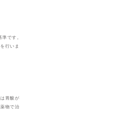
の基準です。
療を行いま
炎は胃酸が
・薬物で治