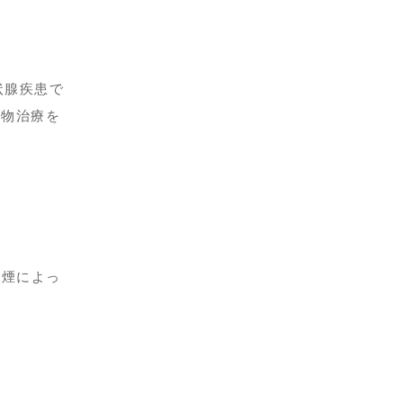
状腺疾患で
薬物治療を
喫煙によっ
。