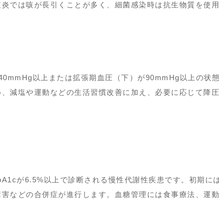
支炎では咳が長引くことが多く、細菌感染時は抗生物質を使
0mmHg以上または拡張期血圧（下）が90mmHg以上の状
め、減塩や運動などの生活習慣改善に加え、必要に応じて降
HbA1cが6.5%以上で診断される慢性代謝性疾患です。初期に
障害などの合併症が進行します。血糖管理には食事療法、運